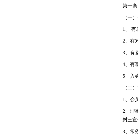
第十条
（一）
1、 
2、有
3、有
4、有
5、入
（二）
1、会
2、理
封三宣
3、常